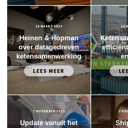
18 MAART 2024
18 
Heinen & Hopman
Ketensa
over datagedreven
efficiën
ketensamenwerking
e
LEES MEER
LE
7 NOVEMBER 2023
2 NO
Update vanuit het
Shi