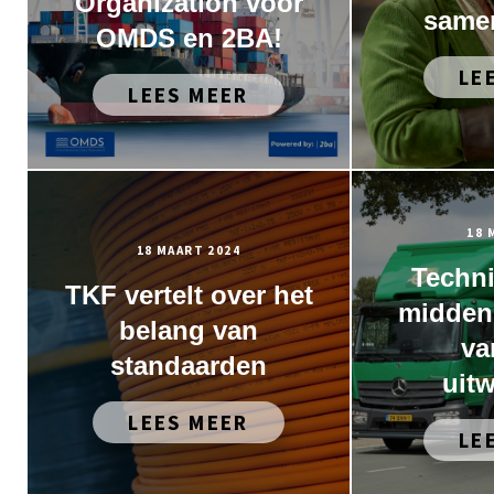
Organization voor
same
OMDS en 2BA!
LE
LEES MEER
18 
18 MAART 2024
Techni
TKF vertelt over het
midden 
belang van
va
standaarden
uitw
LEES MEER
LE