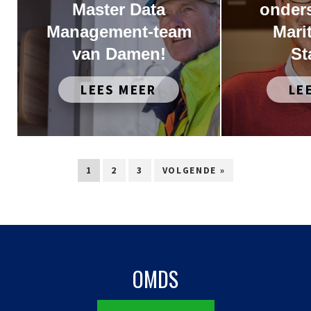
Master Data
onder
Management-team
Mari
van Damen!
St
LEES MEER
LE
1
2
3
VOLGENDE »
OMDS