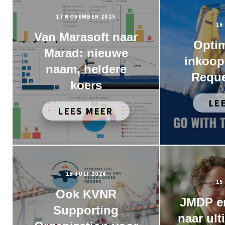
17 NOVEMBER 2025
16
Van Marasoft naar
Optim
Marad: nieuwe
inkoop
naam, heldere
Reque
koers
LE
LEES MEER
15 JULI 2024
15
Ook KVNR
JMDP e
Supporting
naar ult