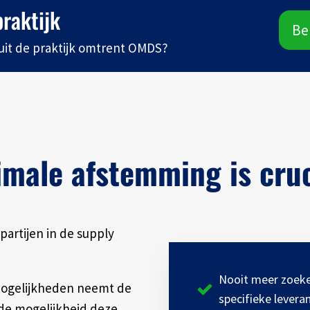
praktijk
Be
uit de praktijk omtrent OMDS?
imale afstemming is cruc
artijen in de supply
Nooit meer zoeke
mogelijkheden neemt de
specifieke leveran
 de mogelijkheid deze