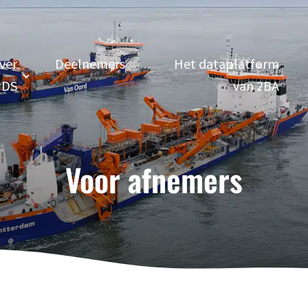
ver
Deelnemers
Het dataplatform
DS
van 2BA
Voor afnemers