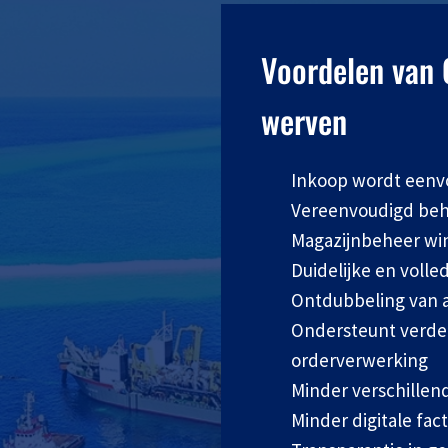
Voordelen van 
werven
Inkoop wordt eenvo
Vereenvoudigd beh
Magazijnbeheer wint
Duidelijke en voll
Ontdubbeling van a
Ondersteunt verder
orderverwerking
Minder verschillen
Minder digitale fac