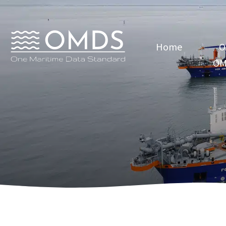
Home
O
OM