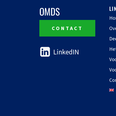
OMDS
LI
Ho
CONTACT
Ov
De
He
LinkedIN
Voo
Vo
Co