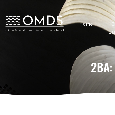
Home
O
OM
2BA: