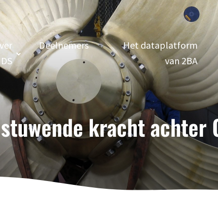
ver
Deelnemers
Het dataplatform
DS
van 2BA
 stuwende kracht achter