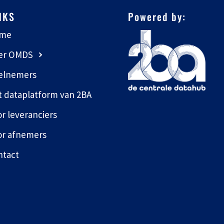
NKS
Powered by:
me
er OMDS
elnemers
t dataplatform van 2BA
r leveranciers
or afnemers
ntact