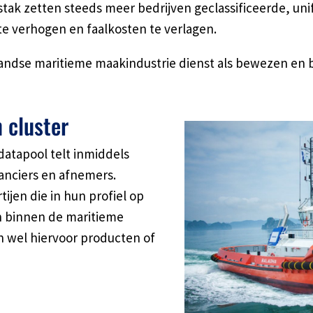
stak zetten steeds meer bedrijven geclassificeerde, un
 te verhogen en faalkosten te verlagen.
ndse maritieme maakindustrie dienst als bewezen en be
 cluster
atapool telt inmiddels
anciers en afnemers.
ijen die in hun profiel op
n binnen de maritieme
 wel hiervoor producten of