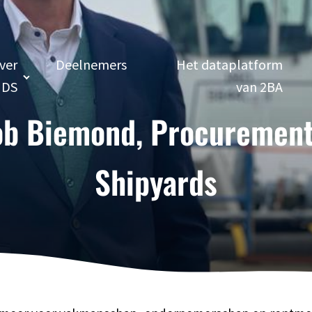
ver
Deelnemers
Het dataplatform
DS
van 2BA
ob Biemond, Procurement
Shipyards