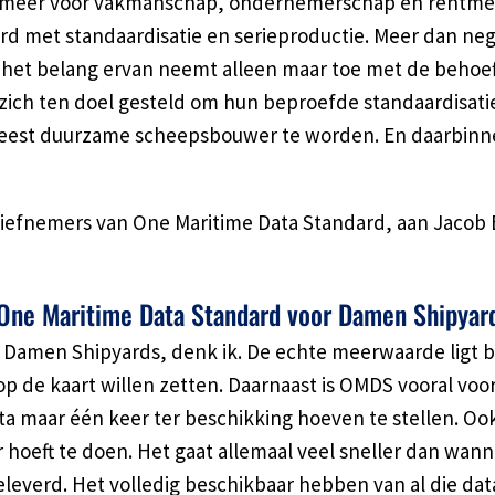
er meer voor vakmanschap, ondernemerschap en rentmee
met standaardisatie en serieproductie. Meer dan negen
g, het belang ervan neemt alleen maar toe met de beho
 zich ten doel gesteld om hun beproefde standaardisat
 meest duurzame scheepsbouwer te worden. En daarbinn
tiefnemers van One Maritime Data Standard, aan Jacob B
 One Maritime Data Standard voor Damen Shipyar
ij Damen Shipyards, denk ik. De echte meerwaarde ligt b
p de kaart willen zetten. Daarnaast is OMDS vooral voo
 data maar één keer ter beschikking hoeven te stellen. O
r hoeft te doen. Het gaat allemaal veel sneller dan wan
erd. Het volledig beschikbaar hebben van al die data 