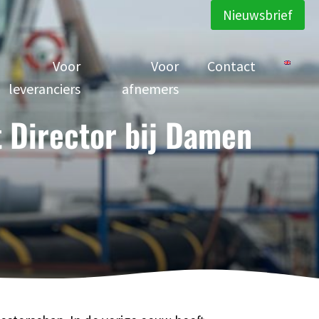
Nieuwsbrief
Voor
Voor
Contact
leveranciers
afnemers
 Director bij Damen