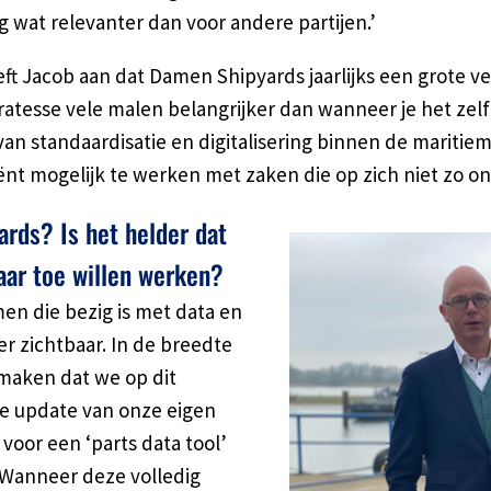
 wat relevanter dan voor andere partijen.’
ft Jacob aan dat Damen Shipyards jaarlijks een grote v
ccuratesse vele malen belangrijker dan wanneer je het zel
an standaardisatie en digitalisering binnen de mariti
ënt mogelijk te werken met zaken die op zich niet zo o
rds? Is het helder dat
naar toe willen werken?
en die bezig is met data en
r zichtbaar. In de breedte
 maken dat we op dit
e update van onze eigen
voor een ‘parts data tool’
 Wanneer deze volledig