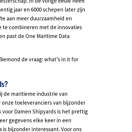
sterschap. In de vorige eeuw heeft
tig jaar en 6000 schepen later zijn
efte aan meer duurzaamheid en
ie te combineren met de innovaties
en past de One Maritime Data
iemond de vraag: what’s in it for
ds?
ij de maritieme industrie van
r onze toeleveranciers van bijzonder
ok voor Damen Shipyards is het prettig
neer gegevens elke keer in een
is bijzonder interessant. Voor ons