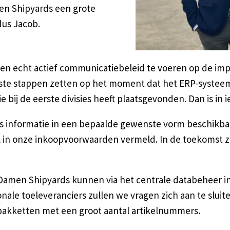
n Shipyards een grote
dus Jacob.
een echt actief communicatiebeleid te voeren op de im
tste stappen zetten op het moment dat het ERP-systeem l
 bij de eerste divisies heeft plaatsgevonden. Dan is in i
rs informatie in een bepaalde gewenste vorm beschikba
al in onze inkoopvoorwaarden vermeld. In de toekomst 
amen Shipyards kunnen via het centrale databeheer in
nale toeleveranciers zullen we vragen zich aan te slui
 pakketten met een groot aantal artikelnummers.