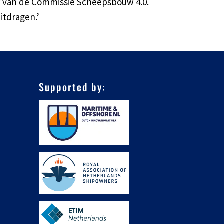
er van de Commissie Scheepsbouw 4.0.
itdragen.’
Supported by: