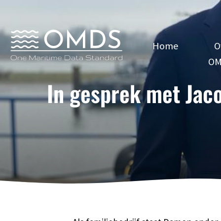
Home
O
OM
In gesprek met Jac