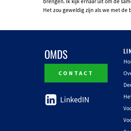
brengen. Ik kijk ernaar uit om de s
Het zou geweldig zijn als we met de
OMDS
LI
Ho
CONTACT
Ov
De
He
LinkedIN
Voo
Vo