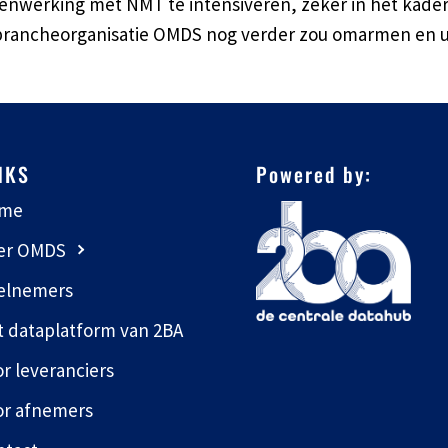
amenwerking met NMT te intensiveren, zeker in het kad
 brancheorganisatie OMDS nog verder zou omarmen en u
NKS
Powered by:
me
er OMDS
elnemers
t dataplatform van 2BA
r leveranciers
or afnemers